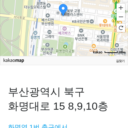
100m
길찾기
부산광역시 북구
화명대로 15
8,9,10층
화명역 1번 출구에서