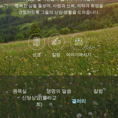
행복한 삶을 돌보며,
사랑과 신뢰, 의탁과 희망을
경험하도록 그들의 신앙 생활을 도와줍니다.
성경
칼럼
이야기메시지
원목실
생명의 말씀
칼럼
신앙상담(쁄라교
갤러리
회)